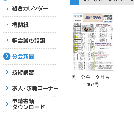
奥戸分会 ９月号
467号